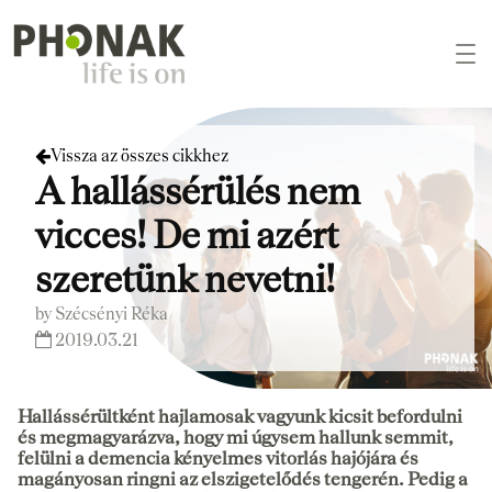
Vissza az összes cikkhez
A hallássérülés nem
vicces! De mi azért
szeretünk nevetni!
by Szécsényi Réka
2019.03.21
Hallássérültként hajlamosak vagyunk kicsit befordulni
és megmagyarázva, hogy mi úgysem hallunk semmit,
felülni a demencia kényelmes vitorlás hajójára és
magányosan ringni az elszigetelődés tengerén. Pedig a