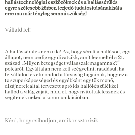
hallástechnológiai eszközöknek és a hallássérülés
egyre szélesebb körben terjedő tudatosításának hála
erre ma már tényleg semmi szükség!
Vállald fel!
A hallássérülés nem ciki! Az, hogy sérült a hallásod, egy
állapot, nem pedig egy divatcikk, amit leemeltél a 21.
század „Milyen betegséget válasszak magamnak?”
polcáról. Egyáltalán nem kell szégyellni, ráadásul, ha
felvállalod és elmondod a társaság tagjainak, hogy ez a
te szuperképességed és egyébként egy tök menő,
dizájnerek által tervezett apró kis hallókészülékkel
hallod a világ zajait, hidd el, hogy nyitottak lesznek és
segítenek neked a kommunikációban.
Kérd, hogy csihadjon, amikor sztorizik