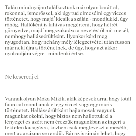
Talán mindnyájan találkoztunk már olyan baráttal,
rokonnal, ismerőssel, aki úgy tud elmesélni egy vicces
történetet, hogy majd’ kiesik a száján - mondjuk ki, úgy
röhög. Hallóként is kihívás megérteni, hogy hétrét
görnyedve, majd’ megszakadva a nevetéstől mit mesél,
nemhogy hallássérültként. Ilyenkor kérd meg
nyugodtan, hogy néhány mély lélegzetvétel után fusson
már neki újra a történetnek, de úgy, hogy azt akkor –
nyolcadjára végre - mindenki értse.
Ne keseredj el
Vannak olyan Móka Mikik, akik képesek arra, hogy totál
faarccal mondjanak el egy viccet vagy egy muris
történetet. Hallássérültként hajlamosak vagyunk
magunkat okolni, hogy biztos nem hallottuk ki a
lényeget és azért nem érezzük magunkban az ingert a
féktelen kacagásra, közben csak megtéveszt a mesélő,
mert az arcizma se rendül. Bár az is simán lehet, hogy