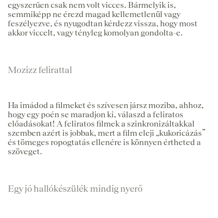
egyszerűen csak nem volt vicces. Bármelyik is,
semmiképp ne érezd magad kellemetlenül vagy
feszélyezve, és nyugodtan kérdezz vissza, hogy most
akkor viccelt, vagy tényleg komolyan gondolta-e.
Mozizz felirattal
Ha imádod a filmeket és szívesen jársz moziba, ahhoz,
hogy egy poén se maradjon ki, válaszd a feliratos
előadásokat! A feliratos filmek a szinkronizáltakkal
szemben azért is jobbak, mert a film eleji „kukoricázás”
és tömeges ropogtatás ellenére is könnyen értheted a
szöveget.
Egy jó hallókészülék mindig nyerő