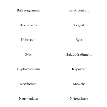
Balassagyarmat
Berettyóújfalu
Békéscsaba
Cegléd
Debrecen
Eger
Győr
Hajdúböszörmény
Hajdúszoboszló
Kaposvár
Kecskemét
Miskolc
Nagykanizsa
Nyíregyháza