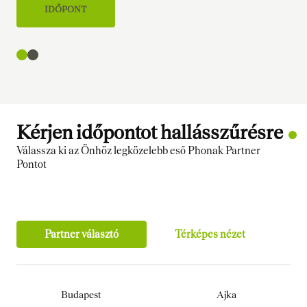
IDŐPONT
Kérjen időpontot hallásszűrésre
Válassza ki az Önhöz legközelebb eső Phonak Partner
Pontot
Partner választó
Térképes nézet
Budapest
Ajka