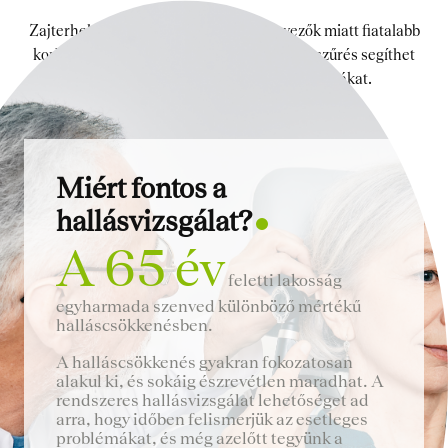
Zajterhelés, stressz vagy örökletes tényezők miatt fiatalabb
korban is megjelenhet halláscsökkenés. A szűrés segíthet
időben megelőzni a komolyabb problémákat.
Miért fontos a
hallásvizsgálat?
A 65 év
feletti lakosság
egyharmada szenved különböző mértékű
halláscsökkenésben.
A halláscsökkenés gyakran fokozatosan
alakul ki, és sokáig észrevétlen maradhat. A
rendszeres hallásvizsgálat lehetőséget ad
arra, hogy időben felismerjük az esetleges
problémákat, és még azelőtt tegyünk a