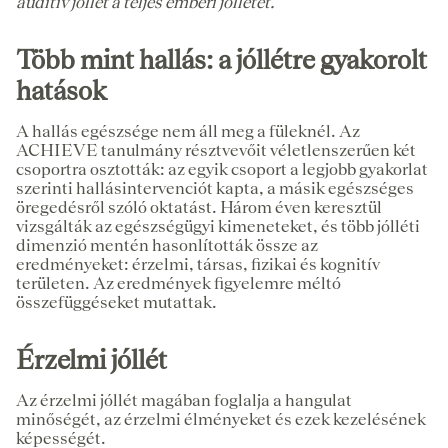
auditív jóllét a teljes emberi jóllétet.
Több mint hallás: a jóllétre gyakorolt
hatások
A hallás egészsége nem áll meg a füleknél. Az
ACHIEVE tanulmány résztvevőit véletlenszerűen két
csoportra osztották: az egyik csoport a legjobb gyakorlat
szerinti hallásintervenciót kapta, a másik egészséges
öregedésről szóló oktatást. Három éven keresztül
vizsgálták az egészségügyi kimeneteket, és több jólléti
dimenzió mentén hasonlították össze az
eredményeket: érzelmi, társas, fizikai és kognitív
területen. Az eredmények figyelemre méltó
összefüggéseket mutattak.
Érzelmi jóllét
Az érzelmi jóllét magában foglalja a hangulat
minőségét, az érzelmi élményeket és ezek kezelésének
képességét.