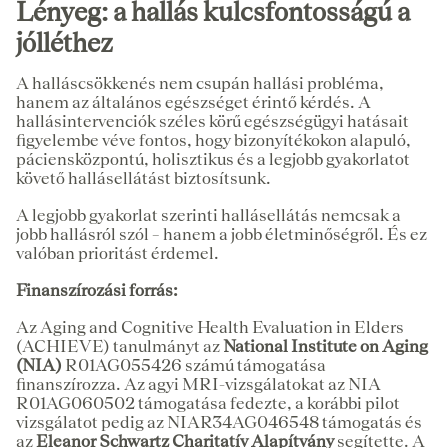
Lényeg: a hallás kulcsfontosságú a
jólléthez
A halláscsökkenés nem csupán hallási probléma,
hanem az általános egészséget érintő kérdés. A
hallásintervenciók széles körű egészségügyi hatásait
figyelembe véve fontos, hogy bizonyítékokon alapuló,
páciensközpontú, holisztikus és a legjobb gyakorlatot
követő hallásellátást biztosítsunk.
A legjobb gyakorlat szerinti hallásellátás nemcsak a
jobb hallásról szól – hanem a jobb életminőségről. És ez
valóban prioritást érdemel.
Finanszírozási forrás:
Az Aging and Cognitive Health Evaluation in Elders
(ACHIEVE) tanulmányt az
National Institute on Aging
(NIA)
R01AG055426 számú támogatása
finanszírozza. Az agyi MRI-vizsgálatokat az NIA
R01AG060502 támogatása fedezte, a korábbi pilot
vizsgálatot pedig az NIAR34AG046548 támogatás és
az
Eleanor Schwartz Charitatív Alapítvány
segítette. A