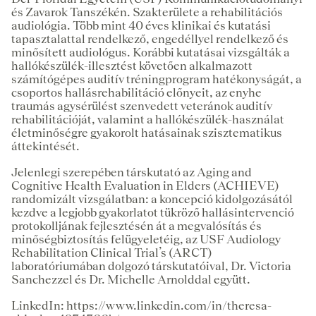
és Zavarok Tanszékén. Szakterülete a rehabilitációs
audiológia. Több mint 40 éves klinikai és kutatási
tapasztalattal rendelkező, engedéllyel rendelkező és
minősített audiológus. Korábbi kutatásai vizsgálták a
hallókészülék-illesztést követően alkalmazott
számítógépes auditív tréningprogram hatékonyságát, a
csoportos hallásrehabilitáció előnyeit, az enyhe
traumás agysérülést szenvedett veteránok auditív
rehabilitációját, valamint a hallókészülék-használat
életminőségre gyakorolt hatásainak szisztematikus
áttekintését.
Jelenlegi szerepében társkutató az Aging and
Cognitive Health Evaluation in Elders (ACHIEVE)
randomizált vizsgálatban: a koncepció kidolgozásától
kezdve a legjobb gyakorlatot tükröző hallásintervenció
protokolljának fejlesztésén át a megvalósítás és
minőségbiztosítás felügyeletéig, az USF Audiology
Rehabilitation Clinical Trial’s (ARCT)
laboratóriumában dolgozó társkutatóival, Dr. Victoria
Sanchezzel és Dr. Michelle Arnolddal együtt.
LinkedIn: https:
//www.linkedin.com/in/theresa-