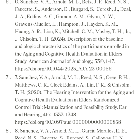
6. Sanchez, V. A., Arnold, M. L., Betz, J. F., Reed, N. S.,
Faucette, S., Anderson, E., Burgard, S., Coresh, J., Deal,
J. A., Eddins, A. C., Goman, A. M., Glynn, N. W.,
Gravens-Mueller, L., Hampton, J., Hayden, K. M.,
Huang, A. R., Liou, K., Mitchell, C. M., Mosley, T. H., Jr.,
… Chisolm, T. H. (2024). Description of the baseline
audiologic characteristics of the participants enrolled in
the Aging and Cognitive Health Evaluation in Elders
Study. American Journal of Audiology, 33(1), 1–17.
https://doi.org/10.1044/2023_AJA-23-00066
7. Sanchez, V. A., Arnold, M. L., Reed, N. S., Oree, P. H.,
Matthews, C. R., Clock Eddins, A., Lin, F. R., & Chisolm,
T. H. (2020). The Hearing Intervention for the Aging and
Cognitive Health Evaluation in Elders Randomized
Control Trial: Manualization and Feasibility Study. Ear
and Hearing, 41(5), 1333–1348.
https://doi.org/10.1097/aud.0000000000000858
8. Sanchez, V. A., Arnold, M. L., Garcia Morales, E. E.,
Reed, N. S., Faucette, S., Burgard, S., Calloway, H. N.,