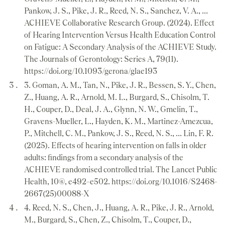
Pankow, J. S., Pike, J. R., Reed, N. S., Sanchez, V. A., …
ACHIEVE Collaborative Research Group. (2024). Effect
of Hearing Intervention Versus Health Education Control
on Fatigue: A Secondary Analysis of the ACHIEVE Study.
The Journals of Gerontology: Series A, 79(11).
https://doi.org/10.1093/gerona/glae193
3. Goman, A. M., Tan, N., Pike, J. R., Bessen, S. Y., Chen,
Z., Huang, A. R., Arnold, M. L., Burgard, S., Chisolm, T.
H., Couper, D., Deal, J. A., Glynn, N. W., Gmelin, T.,
Gravens-Mueller, L., Hayden, K. M., Martinez-Amezcua,
P., Mitchell, C. M., Pankow, J. S., Reed, N. S., … Lin, F. R.
(2025). Effects of hearing intervention on falls in older
adults: findings from a secondary analysis of the
ACHIEVE randomised controlled trial. The Lancet Public
Health, 10(6), e492–e502. https://doi.org/10.1016/S2468-
2667(25)00088-X
4. Reed, N. S., Chen, J., Huang, A. R., Pike, J. R., Arnold,
M., Burgard, S., Chen, Z., Chisolm, T., Couper, D.,