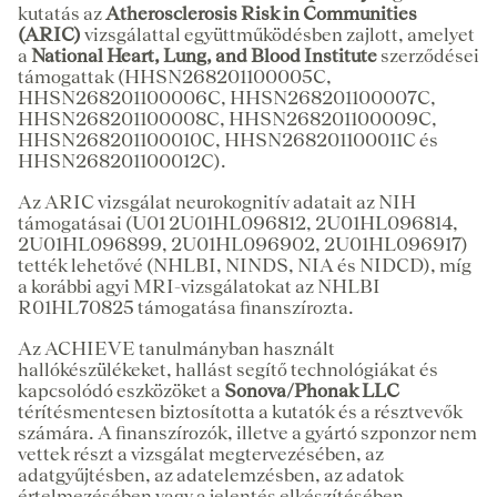
kutatás az
Atherosclerosis Risk in Communities
(ARIC)
vizsgálattal együttműködésben zajlott, amelyet
a
National Heart, Lung, and Blood Institute
szerződései
támogattak (HHSN268201100005C,
HHSN268201100006C, HHSN268201100007C,
HHSN268201100008C, HHSN268201100009C,
HHSN268201100010C, HHSN268201100011C és
HHSN268201100012C).
Az ARIC vizsgálat neurokognitív adatait az NIH
támogatásai (U01 2U01HL096812, 2U01HL096814,
2U01HL096899, 2U01HL096902, 2U01HL096917)
tették lehetővé (NHLBI, NINDS, NIA és NIDCD), míg
a korábbi agyi MRI-vizsgálatokat az NHLBI
R01HL70825 támogatása finanszírozta.
Az ACHIEVE tanulmányban használt
hallókészülékeket, hallást segítő technológiákat és
kapcsolódó eszközöket a
Sonova/Phonak LLC
térítésmentesen biztosította a kutatók és a résztvevők
számára. A finanszírozók, illetve a gyártó szponzor nem
vettek részt a vizsgálat megtervezésében, az
adatgyűjtésben, az adatelemzésben, az adatok
értelmezésében vagy a jelentés elkészítésében.