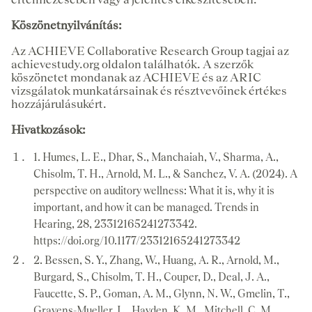
Köszönetnyilvánítás:
Az ACHIEVE Collaborative Research Group tagjai az
achievestudy.org oldalon találhatók. A szerzők
köszönetet mondanak az ACHIEVE és az ARIC
vizsgálatok munkatársainak és résztvevőinek értékes
hozzájárulásukért.
Hivatkozások:
1. Humes, L. E., Dhar, S., Manchaiah, V., Sharma, A.,
Chisolm, T. H., Arnold, M. L., & Sanchez, V. A. (2024). A
perspective on auditory wellness: What it is, why it is
important, and how it can be managed. Trends in
Hearing, 28, 23312165241273342.
https://doi.org/10.1177/23312165241273342
2. Bessen, S. Y., Zhang, W., Huang, A. R., Arnold, M.,
Burgard, S., Chisolm, T. H., Couper, D., Deal, J. A.,
Faucette, S. P., Goman, A. M., Glynn, N. W., Gmelin, T.,
Gravens-Mueller, L., Hayden, K. M., Mitchell, C. M.,