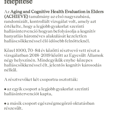
felépítése
Az
Aging and
Cognitive Health Evaluation in Elders
(ACHIEVE)
tanulmány az első nagyszabású,
randomizált, kontrollált vizsgálat volt, amely azt
értékelte, hogy a legjobb gyakorlat szerinti
hallásintervenció hogyan befolyásolja a kognitív
hanyatlás hároméves alakulását kezeletlen
halláscsökkenéssel élő idősebb felnőtteknél.
Közel 1000, 70–84 év közötti résztvevő vett részt a
vizsgálatban 2018–2019 között az Egyesült Államok
négy helyszínén. Mindegyikük enyhe-közepes
halláscsökkenéssel élt, jelentős kognitív károsodás
nélkül.
A résztvevőket két csoportra osztották:
•
az egyik csoport a legjobb gyakorlat szerinti
hallásintervenciót kapta,
•
a másik csoport egészségmegőrző oktatásban
részesült.