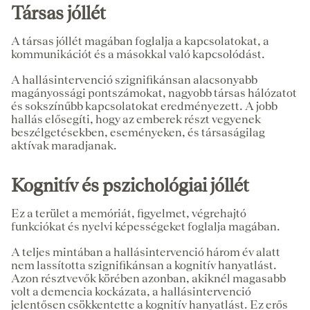
Társas jóllét
A társas jóllét magában foglalja a kapcsolatokat, a
kommunikációt és a másokkal való kapcsolódást.
A hallásintervenció szignifikánsan alacsonyabb
magányossági pontszámokat, nagyobb társas hálózatot
és sokszínűbb kapcsolatokat eredményezett. A jobb
hallás elősegíti, hogy az emberek részt vegyenek
beszélgetésekben, eseményeken, és társaságilag
aktívak maradjanak.
Kognitív és pszichológiai jóllét
Ez a terület a memóriát, figyelmet, végrehajtó
funkciókat és nyelvi képességeket foglalja magában.
A teljes mintában a hallásintervenció három év alatt
nem lassította szignifikánsan a kognitív hanyatlást.
Azon résztvevők körében azonban, akiknél magasabb
volt a demencia kockázata, a hallásintervenció
jelentősen csökkentette a kognitív hanyatlást. Ez erős