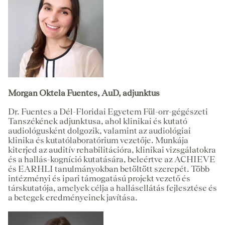
Morgan Oktela Fuentes, AuD, adjunktus
Dr. Fuentes a Dél-Floridai Egyetem Fül-orr-gégészeti
Tanszékének adjunktusa, ahol klinikai és kutató
audiológusként dolgozik, valamint az audiológiai
klinika és kutatólaboratórium vezetője. Munkája
kiterjed az auditív rehabilitációra, klinikai vizsgálatokra
és a hallás-kogníció kutatására, beleértve az ACHIEVE
és EARHLI tanulmányokban betöltött szerepét. Több
intézményi és ipari támogatású projekt vezető és
társkutatója, amelyek célja a hallásellátás fejlesztése és
a betegek eredményeinek javítása.