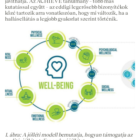
javíthatja. Az ACHIEVE tanulmány – több más
kutatással együtt – az eddigi legerősebb bizonyítékok
közé tartozik arra vonatkozóan, hogy mi változik, ha a
hallásellátás a legjobb gyakorlat szerint történik.
1. ábra: A jólléti modell bemutatja, hogyan támogatja az