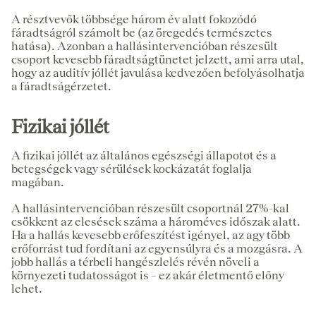
A résztvevők többsége három év alatt fokozódó
fáradtságról számolt be (az öregedés természetes
hatása). Azonban a hallásintervencióban részesült
csoport kevesebb fáradtságtünetet jelzett, ami arra utal,
hogy az auditív jóllét javulása kedvezően befolyásolhatja
a fáradtságérzetet.
Fizikai jóllét
A fizikai jóllét az általános egészségi állapotot és a
betegségek vagy sérülések kockázatát foglalja
magában.
A hallásintervencióban részesült csoportnál 27%-kal
csökkent az elesések száma a hároméves időszak alatt.
Ha a hallás kevesebb erőfeszítést igényel, az agy több
erőforrást tud fordítani az egyensúlyra és a mozgásra. A
jobb hallás a térbeli hangészlelés révén növeli a
környezeti tudatosságot is – ez akár életmentő előny
lehet.