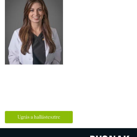
Ugrás a hallástesztre