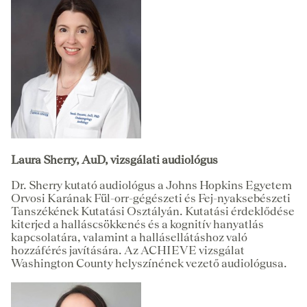
Laura Sherry, AuD, vizsgálati audiológus
Dr. Sherry kutató audiológus a Johns Hopkins Egyetem
Orvosi Karának Fül-orr-gégészeti és Fej-nyaksebészeti
Tanszékének Kutatási Osztályán. Kutatási érdeklődése
kiterjed a halláscsökkenés és a kognitív hanyatlás
kapcsolatára, valamint a hallásellátáshoz való
hozzáférés javítására. Az ACHIEVE vizsgálat
Washington County helyszínének vezető audiológusa.