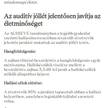
mindennapi életet.
Az auditív jóllét jelentősen javítja az
életminőséget
Az ACHIEVE tanulmányban a legjobb gyakorlat
szerinti hallásintervencióban részesült résztvevők
jelentős javulást mutattak az auditív jóllét terén.
Hangfeldolgozás:
A zajban történő beszédértés a hangfeldolgozás egyik
mérőszáma. Hallókészülék viselése mellett a
beszédértés zajban 3,5 dB-lel javult a hallókészülék
nélküli állapothoz képest.
Hallási célok elérése:
A résztvevők 95%-a javulást tapasztalt abban a hallási
helyzetben, amelyben leginkább fejlődni szeretett
volna.