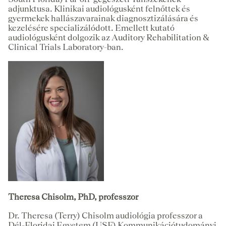
adjunktusa. Klinikai audiológusként felnőttek és
gyermekek hallászavarainak diagnosztizálására és
kezelésére specializálódott. Emellett kutató
audiológusként dolgozik az Auditory Rehabilitation &
Clinical Trials Laboratory-ban.
Theresa Chisolm, PhD, professzor
Dr. Theresa (Terry) Chisolm audiológia professzor a
Dél-Floridai Egyetem (USF) Kommunikációtudományi