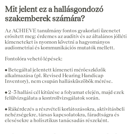
Mit jelent ez a hallásgondozó
szakemberek számára?
Az ACHIEVE tanulmány fontos gyakorlati üzenetet
erősített meg: érdemes az auditív és az általános jólléti
kimeneteket is nyomon követni a hagyományos
audiometriai és kommunikációs mutatók mellett.
Fontolóra vehető lépések:
•
Betegáltal jelentett kimeneti mérőeszközök
alkalmazása (pl. Revised Hearing Handicap
Inventory), nem csupán hallásküszöbök mérése.
•
2–3 hallási cél kitűzése a folyamat elején, majd ezek
felülvizsgálata a kontrollvizsgálatok során.
•
Rákérdezés a részvételi korlátozásokra, aktivitásbeli
nehézségekre, társas kapcsolatokra, fáradtságra és
elesésekre a holisztikus tanácsadás részeként.