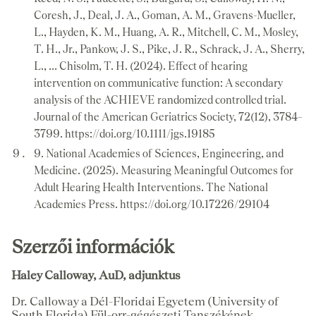
Coresh, J., Deal, J. A., Goman, A. M., Gravens-Mueller,
L., Hayden, K. M., Huang, A. R., Mitchell, C. M., Mosley,
T. H., Jr., Pankow, J. S., Pike, J. R., Schrack, J. A., Sherry,
L., … Chisolm, T. H. (2024). Effect of hearing
intervention on communicative function: A secondary
analysis of the ACHIEVE randomized controlled trial.
Journal of the American Geriatrics Society, 72(12), 3784–
3799. https://doi.org/10.1111/jgs.19185
9. National Academies of Sciences, Engineering, and
Medicine. (2025). Measuring Meaningful Outcomes for
Adult Hearing Health Interventions. The National
Academies Press. https://doi.org/10.17226/29104
Szerzői információk
Haley Calloway, AuD, adjunktus
Dr. Calloway a Dél-Floridai Egyetem (University of
South Florida) Fül-orr-gégészeti Tanszékének