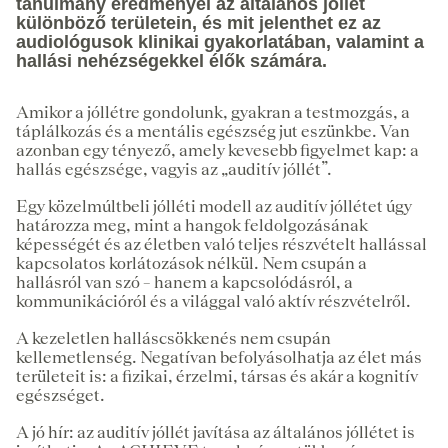
tanulmány eredményei az általános jóllét
különböző területein, és mit jelenthet ez az
audiológusok klinikai gyakorlatában, valamint a
hallási nehézségekkel élők számára.
Amikor a jóllétre gondolunk, gyakran a testmozgás, a
táplálkozás és a mentális egészség jut eszünkbe. Van
azonban egy tényező, amely kevesebb figyelmet kap: a
hallás egészsége, vagyis az „auditív jóllét”.
Egy közelmúltbeli jólléti modell az auditív jóllétet úgy
határozza meg, mint a hangok feldolgozásának
képességét és az életben való teljes részvételt hallással
kapcsolatos korlátozások nélkül. Nem csupán a
hallásról van szó – hanem a kapcsolódásról, a
kommunikációról és a világgal való aktív részvételről.
A kezeletlen halláscsökkenés nem csupán
kellemetlenség. Negatívan befolyásolhatja az élet más
területeit is: a fizikai, érzelmi, társas és akár a kognitív
egészséget.
A jó hír: az auditív jóllét javítása az általános jóllétet is