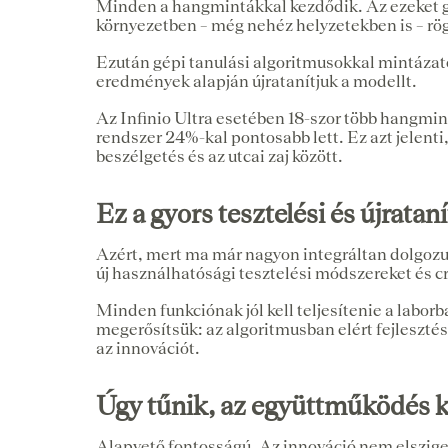
Minden a hangmintákkal kezdődik. Az ezeket gy
környezetben – még nehéz helyzetekben is – rö
Ezután gépi tanulási algoritmusokkal mintázato
eredmények alapján újratanítjuk a modellt.
Az Infinio Ultra esetében 18-szor több hangmin
rendszer 24%-kal pontosabb lett. Ez azt jelent
beszélgetés és az utcai zaj között.
Ez a gyors tesztelési és újrata
Azért, mert ma már nagyon integráltan dolgozu
új használhatósági tesztelési módszereket és cr
Minden funkciónak jól kell teljesítenie a labor
megerősítsük: az algoritmusban elért fejleszt
az innovációt.
Úgy tűnik, az együttműködés 
Alapvető fontosságú. Az innováció nem elszigete