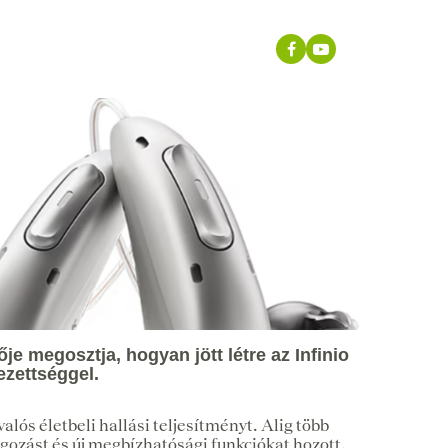
e megosztja, hogyan jött létre az Infinio
ezettséggel.
lós életbeli hallási teljesítményt. Alig több
lgozást és új megbízhatósági funkciókat hozott,