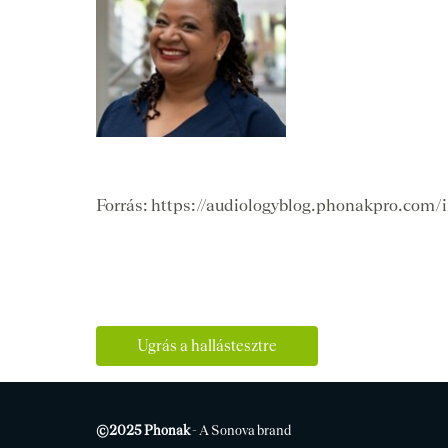
Forrás: https://audiologyblog.phonakpro.com/i
Ugrás a hallástesztre
©
2025 Phonak
- A Sonova brand