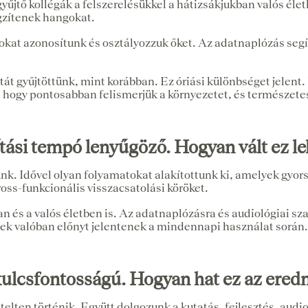
űjtő kollégák a felszerelésükkel a hátizsákjukban valós él
gzítenek hangokat.
kat azonosítunk és osztályozzuk őket. Az adatnaplózás segíts
tát gyűjtöttünk, mint korábban. Ez óriási különbséget jele
i, hogy pontosabban felismerjük a környezetet, és természet
nítási tempó lenyűgöző. Hogyan vált ez l
nk. Idővel olyan folyamatokat alakítottunk ki, amelyek gyor
oss-funkcionális visszacsatolási köröket.
ban és a valós életben is. Az adatnaplózásra és audiológiai 
ések valóban előnyt jelentenek a mindennapi használat sorá
kulcsfontosságú. Hogyan hat ez az ere
lten történik. Együtt dolgozunk a kutatás, fejlesztés, audio