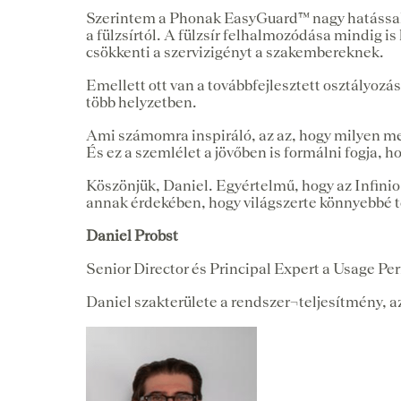
Szerintem a Phonak EasyGuard™ nagy hatással l
a fülzsírtól. A fülzsír felhalmozódása mindig is
csökkenti a szervizigényt a szakembereknek.
Emellett ott van a továbbfejlesztett osztályozá
több helyzetben.
Ami számomra inspiráló, az az, hogy milyen mes
És ez a szemlélet a jövőben is formálni fogja, ho
Köszönjük, Daniel. Egyértelmű, hogy az Infini
annak érdekében, hogy világszerte könnyebbé t
Daniel Probst
Senior Director és Principal Expert a Usage P
Daniel szakterülete a rendszer¬teljesítmény, az