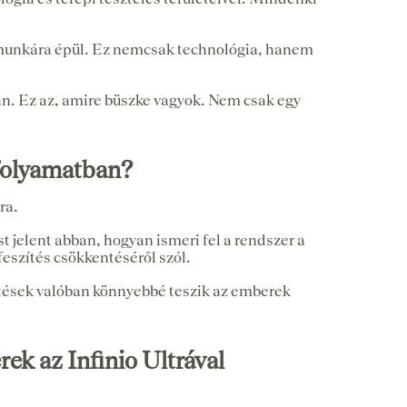
patmunkára épül. Ez nemcsak technológia, hanem
an. Ez az, amire büszke vagyok. Nem csak egy
 folyamatban?
ra.
 jelent abban, hogyan ismeri fel a rendszer a
eszítés csökkentéséről szól.
ntések valóban könnyebbé teszik az emberek
ek az Infinio Ultrával