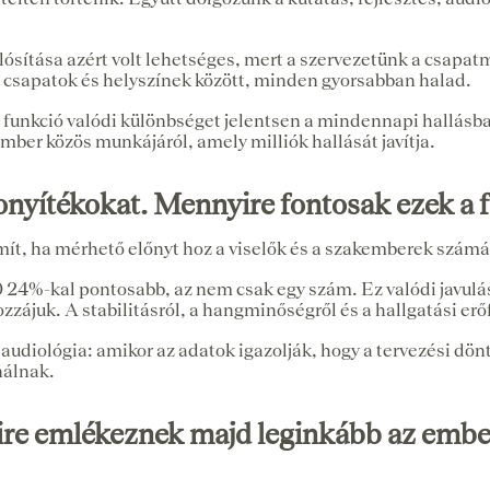
alósítása azért volt lehetséges, mert a szervezetünk a csa
a csapatok és helyszínek között, minden gyorsabban halad.
 funkció valódi különbséget jelentsen a mindennapi hallásb
ber közös munkájáról, amely milliók hallását javítja.
izonyítékokat. Mennyire fontosak ezek a
mít, ha mérhető előnyt hoz a viselők és a szakemberek számá
4%-kal pontosabb, az nem csak egy szám. Ez valódi javulást
ájuk. A stabilitásról, a hangminőségről és a hallgatási erőf
audiológia: amikor az adatok igazolják, hogy a tervezési dö
nálnak.
ire emlékeznek majd leginkább az ember