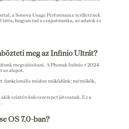
sttal, a Sonova Usage Performance területének
ől látta, hogyan tud a csapatmunka, az adatok és
bözteti meg az Infinio Ultrát?
 tudtunk megvalósítani. A Phonak Infinio-t 2024
t az alapot.
eszt-funkcionális módon működünk: mérnökök,
 akik szintén kulcsszerepet játszanak. Ez a
.
nse OS 7.0-ban?