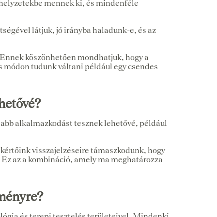
ethelyzetekbe mennek ki, és mindenféle
égével látjuk, jó irányba haladunk-e, és az
nt. Ennek köszönhetően mondhatjuk, hogy a
es módon tudunk váltani például egy csendes
ehetővé?
sabb alkalmazkodást tesznek lehetővé, például
szakértőink visszajelzéseire támaszkodunk, hogy
n. Ez az a kombináció, amely ma meghatározza
dményre?
lógia és terepi tesztelés területeivel. Mindenki