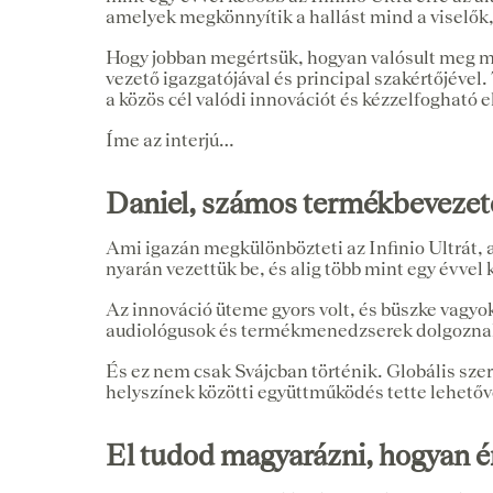
amelyek megkönnyítik a hallást mind a viselő
Hogy jobban megértsük, hogyan valósult meg m
vezető igazgatójával és principal szakértőjével
a közös cél valódi innovációt és kézzelfogható 
Íme az interjú…
Daniel, számos termékbevezetés
Ami igazán megkülönbözteti az Infinio Ultrát, a
nyarán vezettük be, és alig több mint egy évvel k
Az innováció üteme gyors volt, és büszke vagy
audiológusok és termékmenedzserek dolgoznak 
És ez nem csak Svájcban történik. Globális szer
helyszínek közötti együttműködés tette lehetővé
El tudod magyarázni, hogyan é