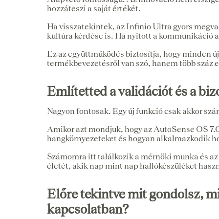
hozzáteszi a saját értékét.
Ha visszatekintek, az Infinio Ultra gyors megv
kultúra kérdése is. Ha nyitott a kommunikáció 
Ez az együttműködés biztosítja, hogy minden új
termékbevezetésről van szó, hanem több száz em
Említetted a validációt és a b
Nagyon fontosak. Egy új funkció csak akkor szá
Amikor azt mondjuk, hogy az AutoSense OS 7.0 2
hangkörnyezeteket és hogyan alkalmazkodik hozz
Számomra itt találkozik a mérnöki munka és az 
életét, akik nap mint nap hallókészüléket hasz
Előre tekintve mit gondolsz, m
kapcsolatban?