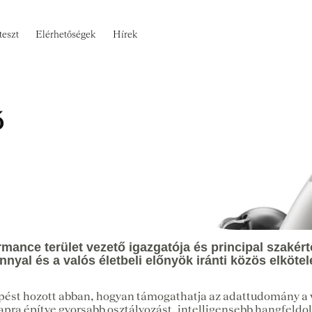
teszt
Elérhetőségek
Hírek
ó
nce terület vezető igazgatója és principal szakértőj
nyal és a valós életbeli előnyök iránti közös elkötel
pést hozott abban, hogyan támogathatja az adattudomány a va
alapra építve gyorsabb osztályozást, intelligensebb hangfeldo