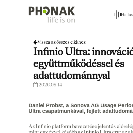
Hallás
Vissza az összes cikkhez
Infinio Ultra: innováci
együttműködéssel és
adattudománnyal
2026.05.14
Daniel Probst, a Sonova AG Usage Performa
Ultra csapatmunkával, fejlett adattudomán
Az Infinio platform bevezetése jelentős előrelé
mint egy évvel később az Infinio Ultra erre az 