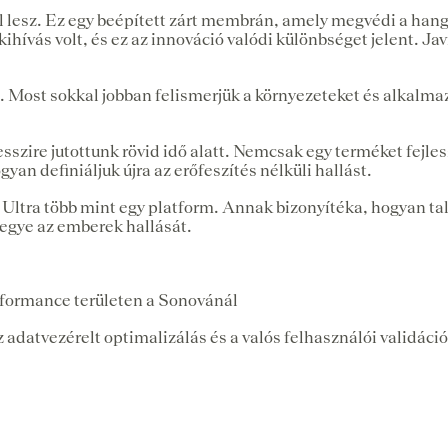
esz. Ez egy beépített zárt membrán, amely megvédi a hangs
 kihívás volt, és ez az innováció valódi különbséget jelent. J
s. Most sokkal jobban felismerjük a környezeteket és alkalma
szire jutottunk rövid idő alatt. Nemcsak egy terméket fejle
gyan definiáljuk újra az erőfeszítés nélküli hallást.
o Ultra több mint egy platform. Annak bizonyítéka, hogyan 
egye az emberek hallását.
erformance területen a Sonovánál
 adatvezérelt optimalizálás és a valós felhasználói validáció