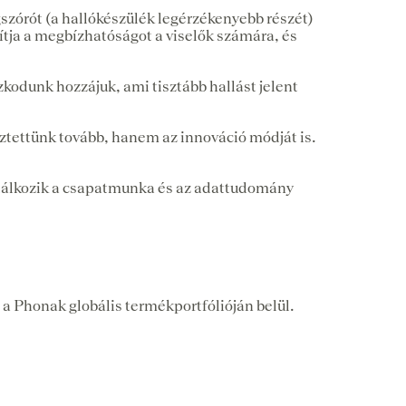
zórót (a hallókészülék legérzékenyebb részét)
avítja a megbízhatóságot a viselők számára, és
zkodunk hozzájuk, ami tisztább hallást jelent
sztettünk tovább, hanem az innováció módját is.
találkozik a csapatmunka és az adattudomány
 a Phonak globális termékportfólióján belül.