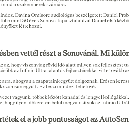
k, mind a szakemberek számára.
indez, Davina Omisore audiológus beszélgetett Daniel Prob
. Több mint 30 éves Sonova-tapasztalatával Daniel első kézb
előnyöket létrehozni.
ben vettél részt a Sonovánál. Mi külön
z az, hogy viszonylag rövid idő alatt milyen sok fejlesztést
ésőbb az Infinio Ultra jelentős fejlesztésekkel vitte tovább ez
ok arra, ahogyan a csapataink együtt dolgoznak. Erősen ker
szorosan együtt. Ez teszi mindezt lehetővé.
vezet vagyunk, többek között kanadai és lengyel kollégákkal,
, hogy ilyen időkereten belül megvalósítsuk az Infinio Ultrát
rtétek el a jobb pontosságot az AutoSe