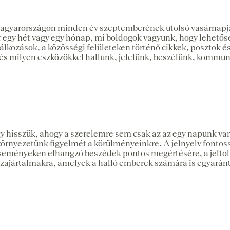
Magyarországon minden év szeptemberének utolsó vasárnapjá
r egy hét vagy egy hónap, mi boldogok vagyunk, hogy lehetősé
álkozások, a közösségi felületeken történő cikkek, posztok é
és milyen eszközökkel hallunk, jelelünk, beszélünk, kommun
gy hisszük, ahogy a szerelemre sem csak az az egy napunk va
örnyezetünk figyelmét a körülményeinkre. A jelnyelv fontoss
ő eseményeken elhangzó beszédek pontos megértésére, a jelt
a zajártalmakra, amelyek a halló emberek számára is egyaránt