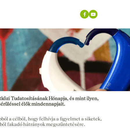
közi Tudatosításának Hónapja, és mint ilyen,
sérüléssel élők mindennapjait.
ól a célból, hogy felhívja a figyelmet a siketek,
ebből fakadó hátrányok megszüntetésére.