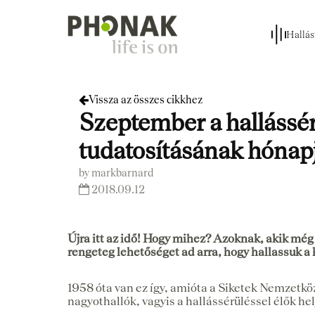
Hallás
Vissza az összes cikkhez
Szeptember a hallássé
tudatosításának hónap
by markbarnard
2018.09.12
Újra itt az idő! Hogy mihez? Azoknak, akik mé
rengeteg lehetőséget ad arra, hogy hallassuk 
1958 óta van ez így, amióta a Siketek Nemzetközi
nagyothallók, vagyis a hallássérüléssel élők 