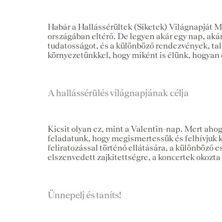
Habár a Hallássérültek (Siketek) Világnapját 
országában eltérő. De legyen akár egy nap, aká
tudatosságot, és a különböző rendezvények, tal
környezetünkkel, hogy miként is élünk, hogyan 
A hallássérülés világnapjának célja
Kicsit olyan ez, mint a Valentin-nap. Mert aho
feladatunk, hogy megismertessük és felhívjuk k
feliratozással történő ellátására, a különböz
elszenvedett zajkitettségre, a koncertek okozt
Ünnepelj és taníts!