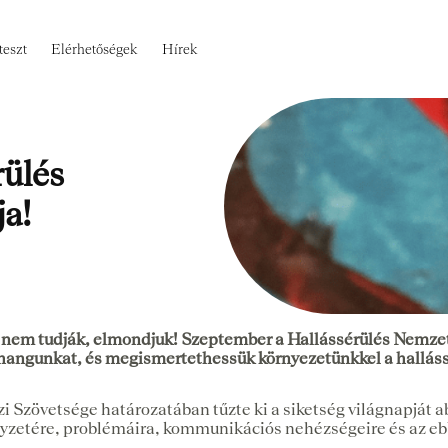
teszt
Elérhetőségek
Hírek
rülés
ja!
g nem tudják, elmondjuk! Szeptember a Hallássérülés Nemzet
a hangunkat, és megismertethessük környezetünkkel a hallás
 Szövetsége határozatában tűzte ki a siketség világnapját abb
helyzetére, problémáira, kommunikációs nehézségeire és az 