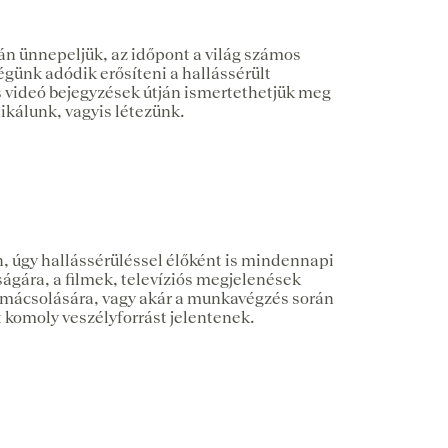
n ünnepeljük, az időpont a világ számos
günk adódik erősíteni a hallássérült
s videó bejegyzések útján ismertethetjük meg
ikálunk, vagyis létezünk.
n, úgy hallássérüléssel élőként is mindennapi
ágára, a filmek, televíziós megjelenések
olmácsolására, vagy akár a munkavégzés során
 komoly veszélyforrást jelentenek.