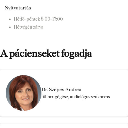
Nyitvatartás
Hétfő–péntek
8:00–17:00
Hétvégén zárva
A pácienseket fogadja
Dr. Szepes Andrea
fül-orr-gégész, audiológus szakorvos