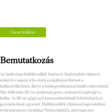
Üzenet küldése
Bemutatkozás
Az Audissima Hallókészülék Szalon és Szakrendelő vidám és
szakértő csapata teljes körű szolgáltatást biztosít a
hallássérülteknek, illetve a hallásproblémával küzdő embereknek.
Már több mint 20 éve nyújtanak gyors, szakszerű segítséget a
hallás- és fül-orr-gégészeti panaszokkal küzdő felnőtteknek és
gyermekeknek egyaránt. Hallókészülék-ellátással kapcsolatban
térítésmentesen fordulhat Partnerünkhöz, ahol ingyenes