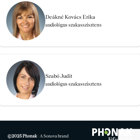
Deákné Kovács Erika
audiológus szakasszisztens
Szabó Judit
audiológus szakasszisztens
©
2025 Phonak
- A Sonova brand