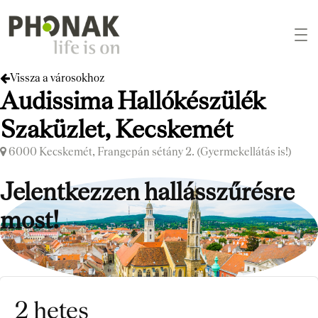
Vissza a városokhoz
Audissima Hallókészülék
Szaküzlet, Kecskemét
6000 Kecskemét, Frangepán sétány 2. (Gyermekellátás is!)
Jelentkezzen hallásszűrésre
most!
2 hetes