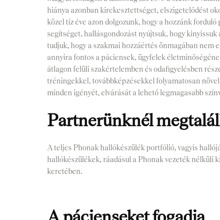
hiánya azonban kirekesztettséget, elszigetelődést o
közel tíz éve azon dolgozunk, hogy a hozzánk forduló
segítséget, hallásgondozást nyújtsuk, hogy kinyissuk 
tudjuk, hogy a szakmai hozzáértés önmagában nem el
annyira fontos a páciensek, ügyfelek életminőségéne
átlagon felüli szakértelemben és odafigyelésben rés
tréningekkel, továbbképzésekkel folyamatosan növel
minden igényét, elvárását a lehető legmagasabb színv
Partnerünknél megtalál
A teljes Phonak hallókészülék portfólió, vagyis hallój
hallókészülékek, ráadásul a Phonak vezeték nélküli k
keretében.
A pácienseket fogadja