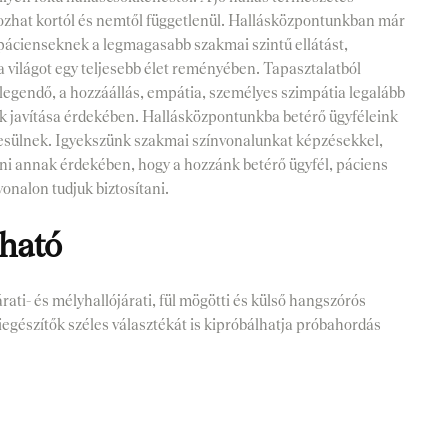
kozhat kortól és nemtől függetlenül. Hallásközpontunkban már
 pácienseknek a legmagasabb szakmai szintű ellátást,
a világot egy teljesebb élet reményében. Tapasztalatból
egendő, a hozzáállás, empátia, személyes szimpátia legalább
k javítása érdekében. Hallásközpontunkba betérő ügyféleink
zesülnek. Igyekszünk szakmai színvonalunkat képzésekkel,
ni annak érdekében, hogy a hozzánk betérő ügyfél, páciens
onalon tudjuk biztosítani.
ható
árati- és mélyhallójárati, fül mögötti és külső hangszórós
iegészítők széles választékát is kipróbálhatja próbahordás