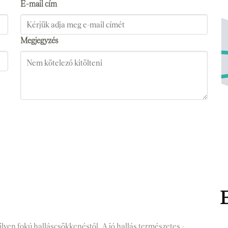
E-mail cím
Megjegyzés
E
yen fokú halláscsökkenéstől. A jó hallás természetes -