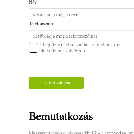
Név
Telefonszám
Elfogadom a
felhasználás feltételeit
és az
adatvédelmi szabályzatot
Üzenet küldése
Bemutatkozás
Magyarországon a lakosság kb. 10%-a szenved valamil