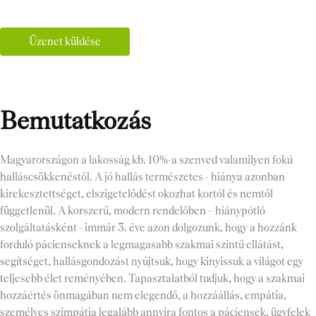
Üzenet küldése
Bemutatkozás
Magyarországon a lakosság kb. 10%-a szenved valamilyen fokú
halláscsökkenéstől. A jó hallás természetes - hiánya azonban
kirekesztettséget, elszigetelődést okozhat kortól és nemtől
függetlenül. A korszerű, modern rendelőben – hiánypótló
szolgáltatásként - immár 3. éve azon dolgozunk, hogy a hozzánk
forduló pácienseknek a legmagasabb szakmai szintű ellátást,
segítséget, hallásgondozást nyújtsuk, hogy kinyissuk a világot egy
teljesebb élet reményében. Tapasztalatból tudjuk, hogy a szakmai
hozzáértés önmagában nem elegendő, a hozzáállás, empátia,
személyes szimpátia legalább annyira fontos a páciensek, ügyfelek