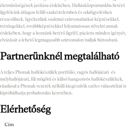
életminőségének javítása érdekében. Hallásközpontunkba betérő
ügyféleink átlagon felüli szakértelemben és odafigyelésben
részesülnek. Igyekszünk szakmai színvonalunkat képzésekkel,
tréningekkel, továbbképzésekkel folyamatosan növelni annak
érdekében, hogy a hozzánk betérő ügyfél, páciens minden igényét,
elvárását a lehető legmagasabb színvonalon tudjuk biztosítani.
Partnerünknél megtalálható
A teljes Phonak hallókészülék portfólió, vagyis hallójárati- és
mélyhallójárati, fül mögötti és külső hangszórós hallókészülékek,
ráadásul a Phonak vezeték nélküli kiegészítők széles választékát is
kipróbálhatja próbahordás keretében.
Elérhetőség
Cím