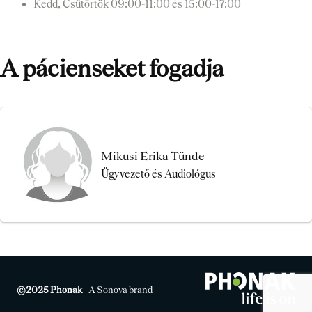
Kedd, Csütörtök
09:00-11:00 és 15:00-17:00
A pácienseket fogadja
Mikusi Erika Tünde
Ügyvezető és Audiológus
©
2025 Phonak
- A Sonova brand