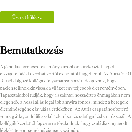
Üzenet küldése
Bemutatkozás
A jó hallás természetes - hiánya azonban kirekesztettséget,
elszigetelődést okozhat kortól és nemtől függetlenül. Az Auris 2001
Bt-nél dolgozó kollégák folyamatosan azért dolgoznak, hogy
pácienseiknek kinyissák a világot egy teljesebb élet reményében.
Tapasztalatból tudják, hogy a szakmai hozzáértés önmagában nem
elegendő, a hozzáállás legalább annyira fontos, mindez a betegeik
életminőségének javulása érdekében. Az Auris csapatához betérő
vendég átlagon felüli szakértelemben és odafigyelésben részesül. A
kollégák kezdettől fogva arra törekednek, hogy családias, nyugodt
légkört teremtsenek pácienseik számára.