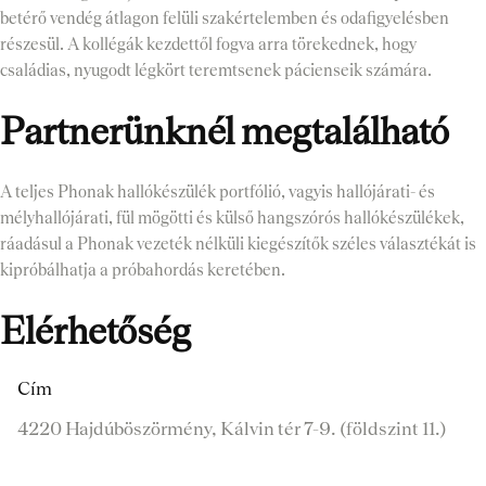
betérő vendég átlagon felüli szakértelemben és odafigyelésben
részesül. A kollégák kezdettől fogva arra törekednek, hogy
családias, nyugodt légkört teremtsenek pácienseik számára.
Partnerünknél megtalálható
A teljes Phonak hallókészülék portfólió, vagyis hallójárati- és
mélyhallójárati, fül mögötti és külső hangszórós hallókészülékek,
ráadásul a Phonak vezeték nélküli kiegészítők széles választékát is
kipróbálhatja a próbahordás keretében.
Elérhetőség
Cím
4220 Hajdúböszörmény, Kálvin tér 7-9. (földszint 11.)