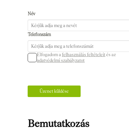
Név
Telefonszám
Elfogadom a
felhasználás feltételeit
és az
adatvédelmi szabályzatot
Üzenet küldése
Bemutatkozás