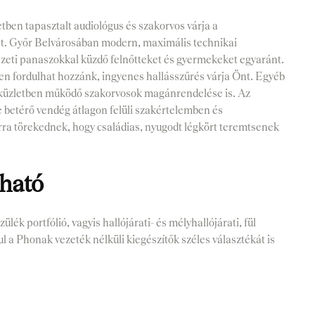
en tapasztalt audiológus és szakorvos várja a
et. Győr Belvárosában modern, maximális technikai
észeti panaszokkal küzdő felnőtteket és gyermekeket egyaránt.
en fordulhat hozzánk, ingyenes hallásszűrés várja Önt. Egyéb
zaküzletben működő szakorvosok magánrendelése is. Az
betérő vendég átlagon felüli szakértelemben és
arra törekednek, hogy családias, nyugodt légkört teremtsenek
ható
ék portfólió, vagyis hallójárati- és mélyhallójárati, fül
 a Phonak vezeték nélküli kiegészítők széles választékát is