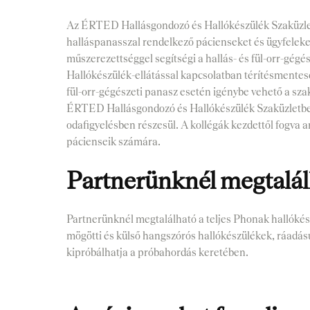
Az ÉRTED Hallásgondozó és Hallókészülék Szaküzletb
halláspanasszal rendelkező pácienseket és ügyfelek
műszerezettséggel segítségi a hallás- és fül-orr-gég
Hallókészülék-ellátással kapcsolatban térítésmentes
fül-orr-gégészeti panasz esetén igénybe vehető a s
ÉRTED Hallásgondozó és Hallókészülék Szaküzletbe 
odafigyelésben részesül. A kollégák kezdettől fogva 
pácienseik számára.
Partnerünknél megtalál
Partnerünknél megtalálható a teljes Phonak hallókészül
mögötti és külső hangszórós hallókészülékek, ráadásul
kipróbálhatja a próbahordás keretében.