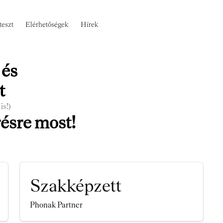
teszt
Elérhetőségek
Hírek
és
t
is!)
ésre most!
Szakképzett
Phonak Partner