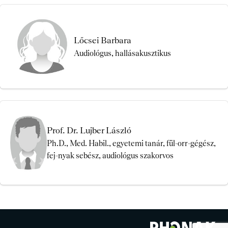
Lőcsei Barbara
Audiológus, hallásakusztikus
Prof. Dr. Lujber László
Ph.D., Med. Habil., egyetemi tanár, fül-orr-gégész,
fej-nyak sebész, audiológus szakorvos