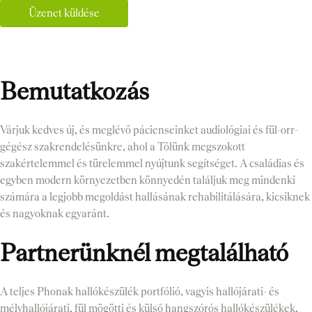
Üzenet küldése
Bemutatkozás
Várjuk kedves új, és meglévő pácienseinket audiológiai és fül-orr-
gégész szakrendelésünkre, ahol a Tőlünk megszokott
szakértelemmel és türelemmel nyújtunk segítséget. A családias és
egyben modern környezetben könnyedén találjuk meg mindenki
számára a legjobb megoldást hallásának rehabilitálására, kicsiknek
és nagyoknak egyaránt.
Partnerünknél megtalálható
A teljes Phonak hallókészülék portfólió, vagyis hallójárati- és
mélyhallójárati, fül mögötti és külső hangszórós hallókészülékek,