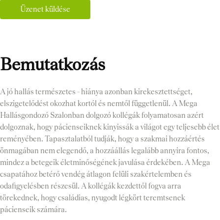
Üzenet küldése
Bemutatkozás
A jó hallás természetes - hiánya azonban kirekesztettséget,
elszigetelődést okozhat kortól és nemtől függetlenül. A Mega
Hallásgondozó Szalonban dolgozó kollégák folyamatosan azért
dolgoznak, hogy pácienseiknek kinyissák a világot egy teljesebb élet
reményében. Tapasztalatból tudják, hogy a szakmai hozzáértés
önmagában nem elegendő, a hozzáállás legalább annyira fontos,
mindez a betegeik életminőségének javulása érdekében. A Mega
csapatához betérő vendég átlagon felüli szakértelemben és
odafigyelésben részesül. A kollégák kezdettől fogva arra
törekednek, hogy családias, nyugodt légkört teremtsenek
pácienseik számára.