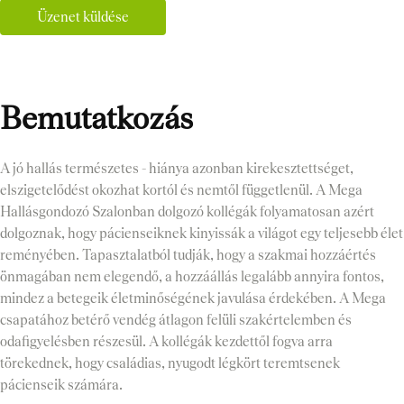
Üzenet küldése
Bemutatkozás
A jó hallás természetes - hiánya azonban kirekesztettséget,
elszigetelődést okozhat kortól és nemtől függetlenül. A Mega
Hallásgondozó Szalonban dolgozó kollégák folyamatosan azért
dolgoznak, hogy pácienseiknek kinyissák a világot egy teljesebb élet
reményében. Tapasztalatból tudják, hogy a szakmai hozzáértés
önmagában nem elegendő, a hozzáállás legalább annyira fontos,
mindez a betegeik életminőségének javulása érdekében. A Mega
csapatához betérő vendég átlagon felüli szakértelemben és
odafigyelésben részesül. A kollégák kezdettől fogva arra
törekednek, hogy családias, nyugodt légkört teremtsenek
pácienseik számára.